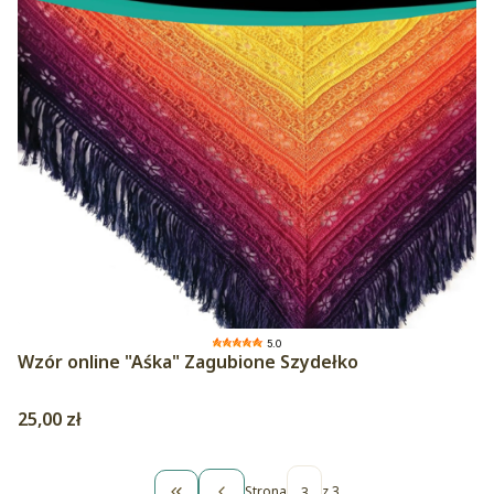
5.0
Wzór online "Aśka" Zagubione Szydełko
Cena
25,00 zł
Strona
z 3