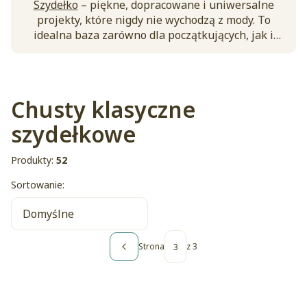
Szydełko
– piękne, dopracowane i uniwersalne
projekty, które nigdy nie wychodzą z mody. To
idealna baza zarówno dla początkujących, jak i
bardziej zaawansowanych szydełkujących. Proste
formy, eleganckie wykończenia i efektowny wygląd
– wybierz swój wzór i szydełkuj!
Chusty klasyczne
szydełkowe
Produkty:
52
Lista produktów
Sortowanie:
Domyślne
Strona
z 3
Poprzednie produkty