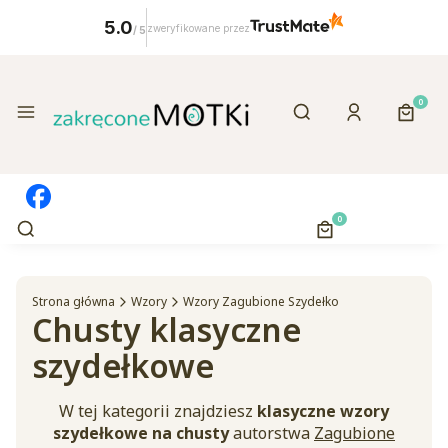
5.0
zweryfikowane przez
/
5
Otwórz wyszukiwa
Produk
Menu
Szukaj
Zaloguj się
Koszy
Otwórz wyszukiwarkę
Produkty w koszyk
Szukaj
Koszyk
Strona główna
Wzory
Wzory Zagubione Szydełko
Chusty klasyczne
szydełkowe
W tej kategorii znajdziesz
klasyczne wzory
szydełkowe na chusty
autorstwa
Zagubione