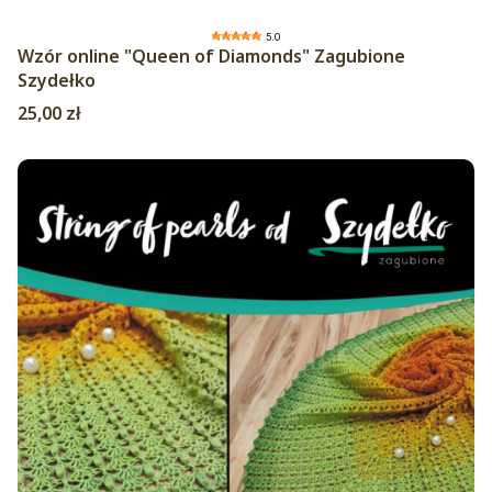
5.0
Wzór online "Queen of Diamonds" Zagubione
Szydełko
Cena
25,00 zł