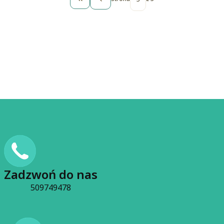
Wróć do pierwszej strony z produktami
Zadzwoń do nas
509749478