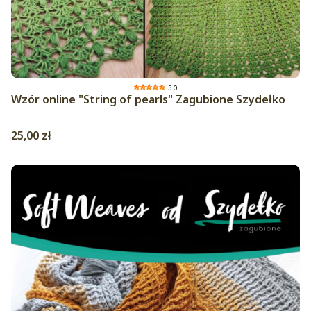
5.0
Wzór online "String of pearls" Zagubione Szydełko
Cena
25,00 zł