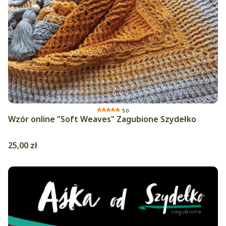
5.0
Wzór online "Soft Weaves" Zagubione Szydełko
Cena
25,00 zł