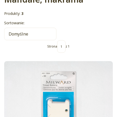
Produkty:
3
Lista produktów
Sortowanie:
Domyślne
Strona
z 1