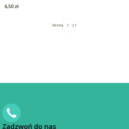
Cena
6,50 zł
Strona
z 1
Zadzwoń do nas