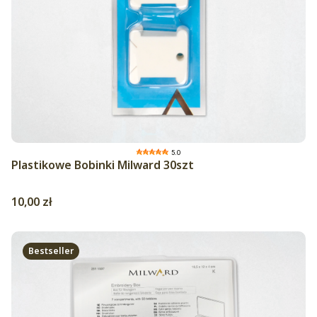
5.0
Plastikowe Bobinki Milward 30szt
Cena
10,00 zł
Bestseller