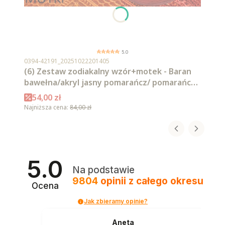
5.0
Kod produktu
0394-42191_20251022201405
(6) Zestaw zodiakalny wzór+motek - Baran
bawełna/akryl jasny pomarańcz/ pomarańcz/
intensywna czerwień/ czerwień/ burgund/
Cena promocyjna
54,00 zł
malaga
Najniższa cena:
84,00 zł
5.0
Na podstawie
9804
opinii
z całego okresu
Ocena
Jak zbieramy opinie?
Aneta