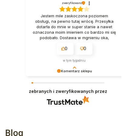
zweryfikowano
Jestem mile zaskoczona poziomem
obsługi, na pewno tutaj wrócę. Przesyłka
dotarła do mnie w super stanie a nawet
oznaczona moim imieniem co bardzo mi się
podobało. Dostawa w mgnieniu oka,
naprawdę polecam. Tak trzymać👍️
0
0
Pozdrawiam
w tym tygodniu
Komentarz sklepu
Dziękujemy za miłe słowa! Doceniamy czas
poświęcony na podzielenie się z nami Twoim
zebranych i zweryfikowanych przez
doświadczeniem. Jesteśmy szczęśliwi, że mamy
takich klientów. Z pozdrowieniami, obsługa
sklepu.
Blog