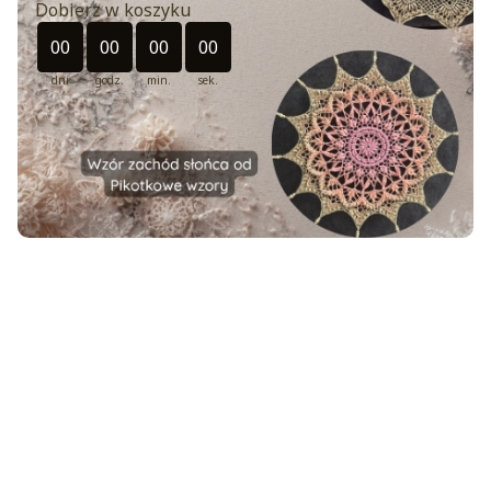
Dobierz w koszyku
Odliczanie czasu do: 2026-08-30 23:49:00
00
00
00
00
dni
godz.
min.
sek.