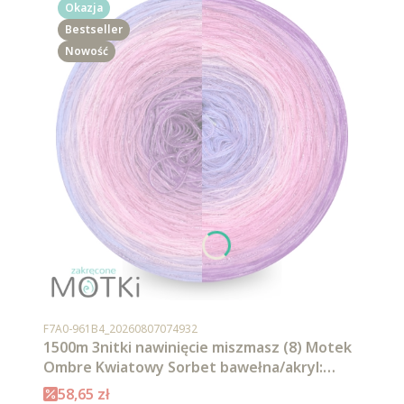
Okazja
Bestseller
Nowość
Kod produktu
F7A0-961B4_20260807074932
1500m 3nitki nawinięcie miszmasz (8) Motek
Ombre Kwiatowy Sorbet bawełna/akryl:
krokus/ jasny fiolet/ jasny róż/ landrynkowy
Cena promocyjna
58,65 zł