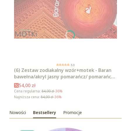
5.0
(6) Zestaw zodiakalny wzór+motek - Baran
bawełna/akryl jasny pomarańcz/ pomarańcz/
intensywna czerwień/ czerwień/ burgund/
Cena promocyjna
54,00 zł
malaga
Cena regularna:
84,00 zł
-36%
Najniższa cena:
84,00 zł
-36%
Nowości
Bestsellery
Promocje