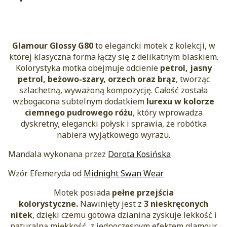
Glamour Glossy G80
to elegancki motek z kolekcji, w
której klasyczna forma łączy się z delikatnym blaskiem.
Kolorystyka motka obejmuje odcienie
petrol, jasny
petrol, beżowo-szary, orzech oraz brąz
, tworząc
szlachetną, wyważoną kompozycję. Całość została
wzbogacona subtelnym dodatkiem
lurexu w kolorze
ciemnego pudrowego różu
, który wprowadza
dyskretny, elegancki połysk i sprawia, że robótka
nabiera wyjątkowego wyrazu.
Mandala wykonana przez
Dorota Kosińska
Wzór Efemeryda od
Midnight Swan Wear
Motek posiada
pełne przejścia
kolorystyczne.
Nawinięty jest z
3 nieskręconych
nitek
, dzięki czemu gotowa dzianina zyskuje lekkość i
naturalną miękkość, z jednoczesnym efektem glamour.