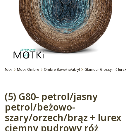
e Motki
Motki Ombre
Ombre Bawełna/akryl
Glamour Glossy nić lurex
Etykiety
(5) G80- petrol/jasny
petrol/beżowo-
szary/orzech/brąz + lurex
ciemny pudrowy róż