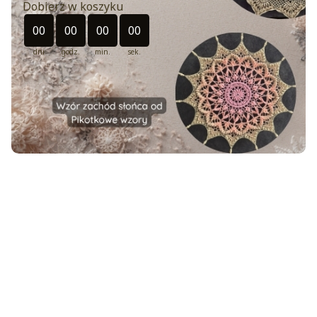
Dobierz w koszyku
Odliczanie czasu do: 2026-08-30 23:49:00
00
00
00
00
dni
godz.
min.
sek.