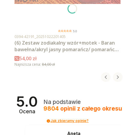
5.0
Kod produktu
0394-42191_20251022201405
(6) Zestaw zodiakalny wzór+motek - Baran
bawełna/akryl jasny pomarańcz/ pomarańcz/
intensywna czerwień/ czerwień/ burgund/
Cena promocyjna
54,00 zł
malaga
Najniższa cena:
84,00 zł
5.0
Na podstawie
9804
opinii
z całego okresu
Ocena
Jak zbieramy opinie?
Aneta