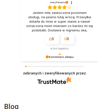
zweryfikowano
Jestem mile zaskoczona poziomem
obsługi, na pewno tutaj wrócę. Przesyłka
dotarła do mnie w super stanie a nawet
oznaczona moim imieniem co bardzo mi się
podobało. Dostawa w mgnieniu oka,
naprawdę polecam. Tak trzymać👍️
0
0
Pozdrawiam
w tym tygodniu
Komentarz sklepu
Dziękujemy za miłe słowa! Doceniamy czas
poświęcony na podzielenie się z nami Twoim
zebranych i zweryfikowanych przez
doświadczeniem. Jesteśmy szczęśliwi, że mamy
takich klientów. Z pozdrowieniami, obsługa
sklepu.
Blog