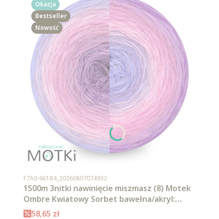
Okazja
Bestseller
Nowość
Kod produktu
F7A0-961B4_20260807074932
1500m 3nitki nawinięcie miszmasz (8) Motek
Ombre Kwiatowy Sorbet bawełna/akryl:
krokus/ jasny fiolet/ jasny róż/ landrynkowy
Cena promocyjna
58,65 zł