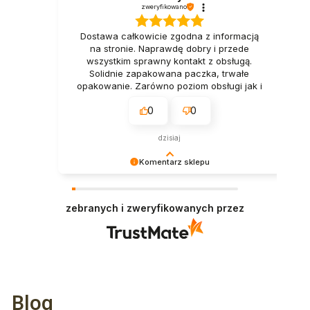
zweryfikowano
Dostawa całkowicie zgodna z informacją
na stronie. Naprawdę dobry i przede
wszystkim sprawny kontakt z obsługą.
Solidnie zapakowana paczka, trwałe
opakowanie. Zarówno poziom obsługi jak i
jakość towaru są najlepsze.
0
0
dzisiaj
Komentarz sklepu
Dziękujemy za miłe słowa! Doceniamy czas
poświęcony na podzielenie się z nami Twoim
zebranych i zweryfikowanych przez
doświadczeniem. Jesteśmy szczęśliwi, że mamy
takich klientów. Z pozdrowieniami, obsługa
sklepu.
Blog