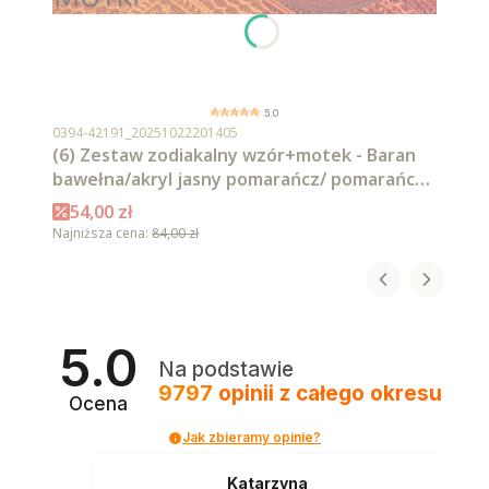
5.0
Kod produktu
0394-42191_20251022201405
(6) Zestaw zodiakalny wzór+motek - Baran
bawełna/akryl jasny pomarańcz/ pomarańcz/
intensywna czerwień/ czerwień/ burgund/
Cena promocyjna
54,00 zł
malaga
Najniższa cena:
84,00 zł
5.0
Na podstawie
9797
opinii
z całego okresu
Ocena
Jak zbieramy opinie?
Katarzyna