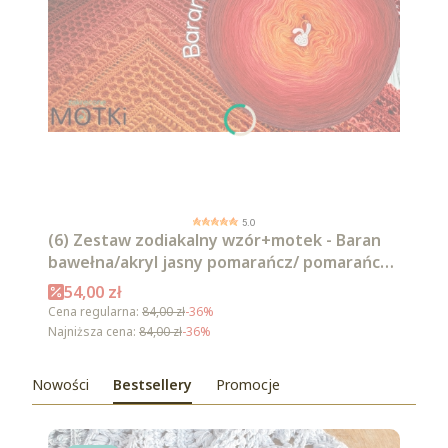
5.0
(6) Zestaw zodiakalny wzór+motek - Baran
bawełna/akryl jasny pomarańcz/ pomarańcz/
intensywna czerwień/ czerwień/ burgund/
Cena promocyjna
54,00 zł
malaga
Cena regularna:
84,00 zł
-36%
Najniższa cena:
84,00 zł
-36%
Nowości
Bestsellery
Promocje