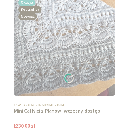
Okazja
Bestseller
Nowość
Kod produktu
C149-474DA_20260804153604
Mini Cal Nici z Planów- wczesny dostęp
Cena promocyjna
30,00 zł