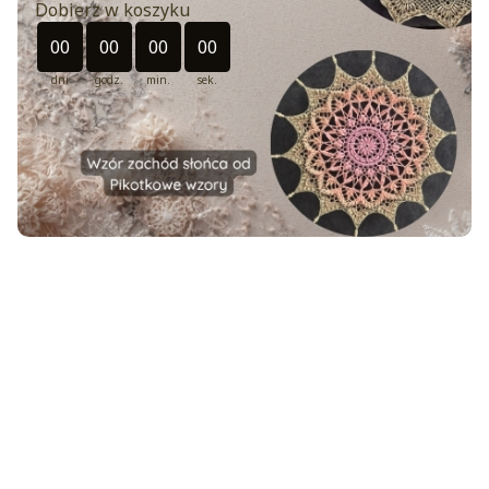
Dobierz w koszyku
Odliczanie czasu do: 2026-08-30 23:49:00
00
00
00
00
dni
godz.
min.
sek.