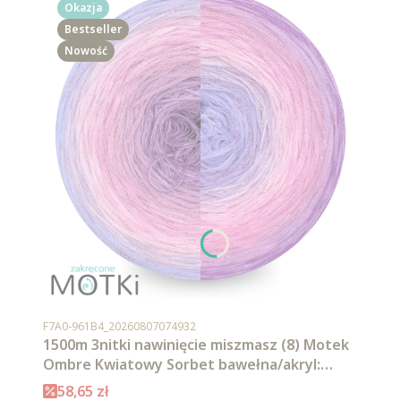
Okazja
Bestseller
Nowość
Kod produktu
F7A0-961B4_20260807074932
1500m 3nitki nawinięcie miszmasz (8) Motek
Ombre Kwiatowy Sorbet bawełna/akryl:
krokus/ jasny fiolet/ jasny róż/ landrynkowy
Cena promocyjna
58,65 zł