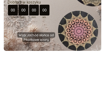
Dobierz w koszyku
Odliczanie czasu do: 2026-08-30 23:49:00
00
00
00
00
dni
godz.
min.
sek.