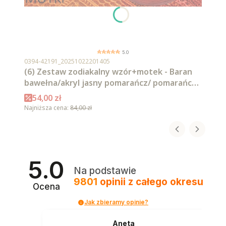
5.0
Kod produktu
0394-42191_20251022201405
(6) Zestaw zodiakalny wzór+motek - Baran
bawełna/akryl jasny pomarańcz/ pomarańcz/
intensywna czerwień/ czerwień/ burgund/
Cena promocyjna
54,00 zł
malaga
Najniższa cena:
84,00 zł
5.0
Na podstawie
9801
opinii
z całego okresu
Ocena
Jak zbieramy opinie?
Aneta