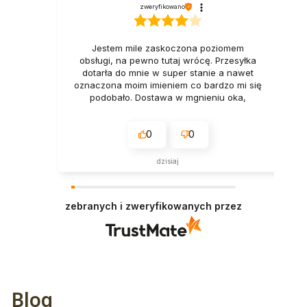
zweryfikowano
Jestem mile zaskoczona poziomem
obsługi, na pewno tutaj wrócę. Przesyłka
dotarła do mnie w super stanie a nawet
oznaczona moim imieniem co bardzo mi się
podobało. Dostawa w mgnieniu oka,
naprawdę polecam. Tak trzymać👍️
Pozdrawiam
0
0
dzisiaj
zebranych i zweryfikowanych przez
Blog