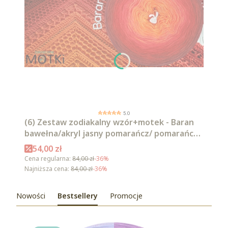
5.0
(6) Zestaw zodiakalny wzór+motek - Baran
bawełna/akryl jasny pomarańcz/ pomarańcz/
intensywna czerwień/ czerwień/ burgund/
Cena promocyjna
54,00 zł
malaga
Cena regularna:
84,00 zł
-36%
Najniższa cena:
84,00 zł
-36%
Nowości
Bestsellery
Promocje