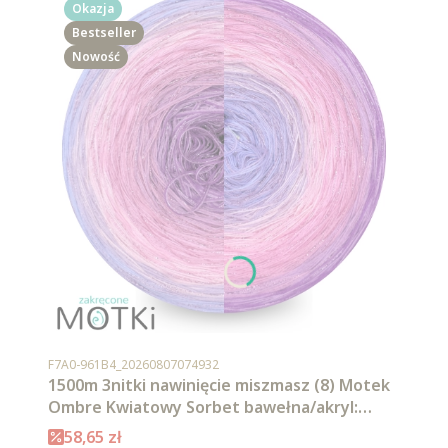
Okazja
Bestseller
Nowość
Kod produktu
F7A0-961B4_20260807074932
1500m 3nitki nawinięcie miszmasz (8) Motek
Ombre Kwiatowy Sorbet bawełna/akryl:
krokus/ jasny fiolet/ jasny róż/ landrynkowy
Cena promocyjna
58,65 zł