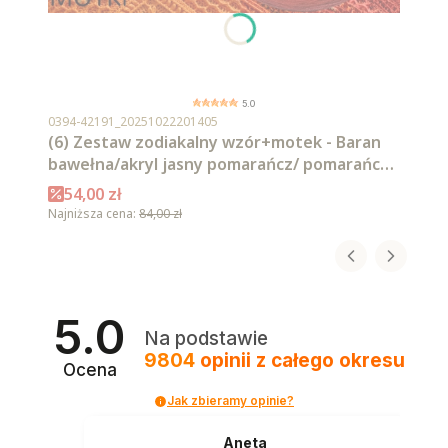
5.0
Kod produktu
0394-42191_20251022201405
(6) Zestaw zodiakalny wzór+motek - Baran
bawełna/akryl jasny pomarańcz/ pomarańcz/
intensywna czerwień/ czerwień/ burgund/
Cena promocyjna
54,00 zł
malaga
Najniższa cena:
84,00 zł
5.0
Na podstawie
9804
opinii
z całego okresu
Ocena
Jak zbieramy opinie?
Aneta