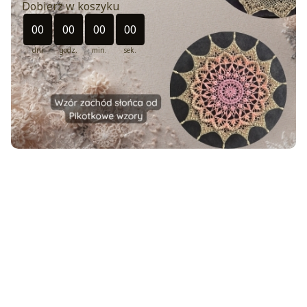
Dobierz w koszyku
Odliczanie czasu do: 2026-08-30 23:49:00
00
00
00
00
dni
godz.
min.
sek.