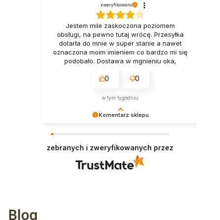
zweryfikowano
Jestem mile zaskoczona poziomem
obsługi, na pewno tutaj wrócę. Przesyłka
dotarła do mnie w super stanie a nawet
oznaczona moim imieniem co bardzo mi się
podobało. Dostawa w mgnieniu oka,
naprawdę polecam. Tak trzymać👍️
0
0
Pozdrawiam
w tym tygodniu
Komentarz sklepu
Dziękujemy za miłe słowa! Doceniamy czas
poświęcony na podzielenie się z nami Twoim
zebranych i zweryfikowanych przez
doświadczeniem. Jesteśmy szczęśliwi, że mamy
takich klientów. Z pozdrowieniami, obsługa
sklepu.
Blog