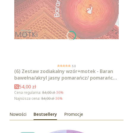
5.0
(6) Zestaw zodiakalny wzór+motek - Baran
bawełna/akryl jasny pomarańcz/ pomarańcz/
intensywna czerwień/ czerwień/ burgund/
Cena promocyjna
54,00 zł
malaga
Cena regularna:
84,00 zł
-36%
Najniższa cena:
84,00 zł
-36%
Nowości
Bestsellery
Promocje