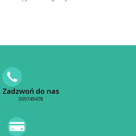
Zadzwoń do nas
509749478