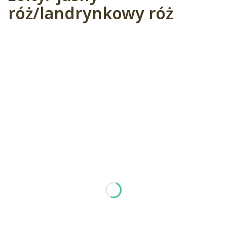
róż/landrynkowy róż
Wybierz wariant produktu:
Poszczególne warianty mogą różnić się ceną
*
Ilość nitek
3
4
*
Długość motka
Wybierz
*
Podaj kolor w środku motka
Nawinięcie na szpulę- zaczynamy motek zawsze od
zewnątrz
Opcjonalne