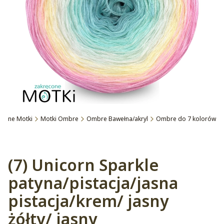
ęcone Motki
Motki Ombre
Ombre Bawełna/akryl
Ombre do 7 kolorów
Etykiety
(7) Unicorn Sparkle
patyna/pistacja/jasna
pistacja/krem/ jasny
żółty/ jasny