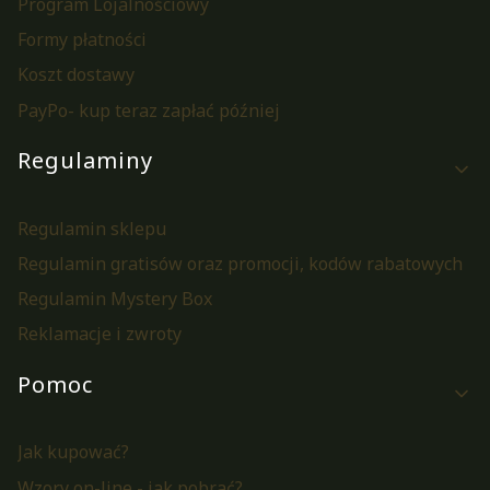
Program Lojalnościowy
Formy płatności
Koszt dostawy
PayPo- kup teraz zapłać później
Regulaminy
Regulamin sklepu
Regulamin gratisów oraz promocji, kodów rabatowych
Regulamin Mystery Box
Reklamacje i zwroty
Pomoc
Jak kupować?
Wzory on-line - jak pobrać?