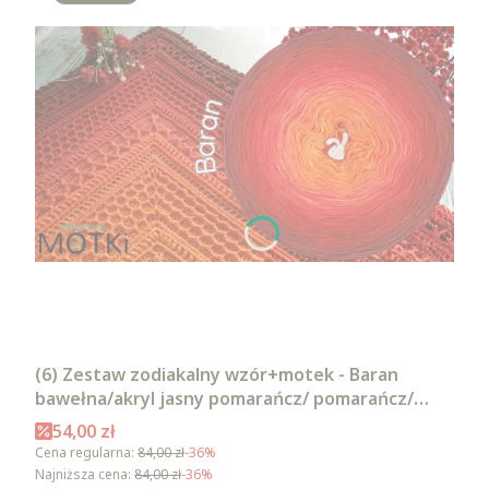
(6) Zestaw zodiakalny wzór+motek - Baran
bawełna/akryl jasny pomarańcz/ pomarańcz/
intensywna czerwień/ czerwień/ burgund/
Cena promocyjna
54,00 zł
malaga
Cena regularna:
84,00 zł
-36%
Najniższa cena:
84,00 zł
-36%