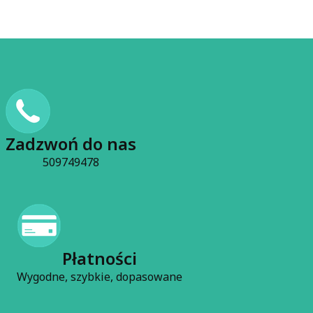
Zadzwoń do nas
509749478
Płatności
Wygodne, szybkie, dopasowane