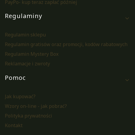
PayPo- kup teraz zapłać później
Regulaminy
Regulamin sklepu
Regulamin gratisów oraz promocji, kodów rabatowych
Regulamin Mystery Box
Reklamacje i zwroty
Pomoc
Jak kupować?
Wzory on-line - jak pobrać?
Polityka prywatności
Kontakt