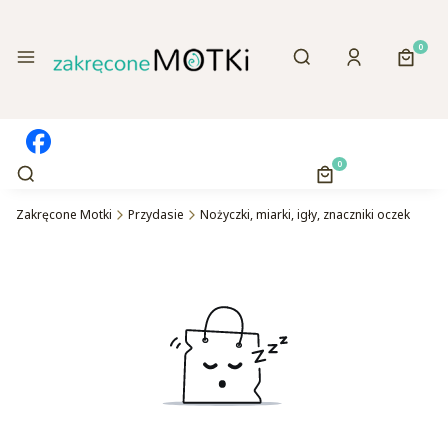
Otwórz wyszukiwa
Produk
Menu
Szukaj
Zaloguj się
Koszy
Otwórz wyszukiwarkę
Produkty w koszyk
Szukaj
Koszyk
Zakręcone Motki
Przydasie
Nożyczki, miarki, igły, znaczniki oczek