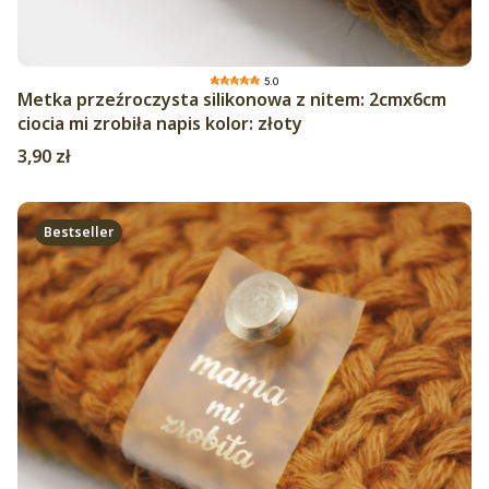
5.0
Metka przeźroczysta silikonowa z nitem: 2cmx6cm
ciocia mi zrobiła napis kolor: złoty
Cena
3,90 zł
Bestseller