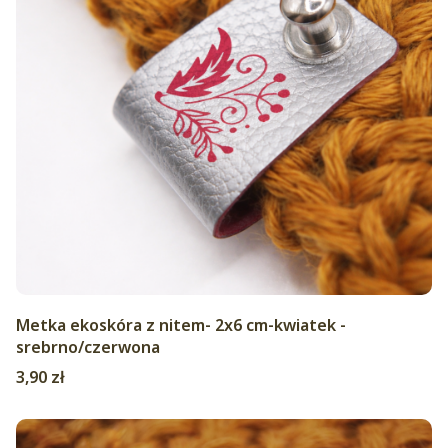
Metka ekoskóra z nitem- 2x6 cm-kwiatek -
srebrno/czerwona
Cena
3,90 zł