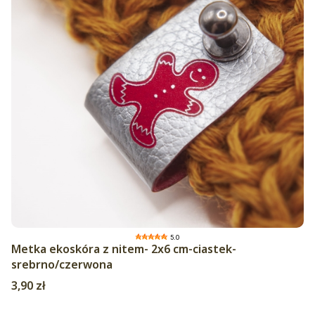
5.0
Metka ekoskóra z nitem- 2x6 cm-ciastek-
srebrno/czerwona
Cena
3,90 zł