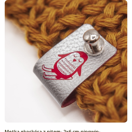
Metka ekoskóra z nitem- 2x6 cm-pingwin-