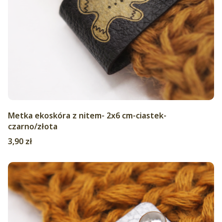
Metka ekoskóra z nitem- 2x6 cm-ciastek-
czarno/złota
Cena
3,90 zł