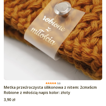
5.0
Metka przeźroczysta silikonowa z nitem: 2cmx6cm
Robione z miłością napis kolor: złoty
Cena
3,90 zł