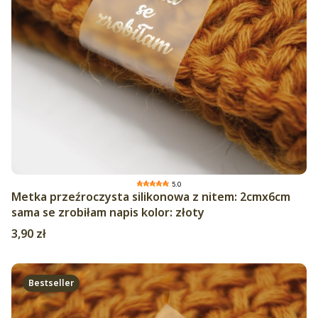
5.0
Metka przeźroczysta silikonowa z nitem: 2cmx6cm
sama se zrobiłam napis kolor: złoty
Cena
3,90 zł
Bestseller