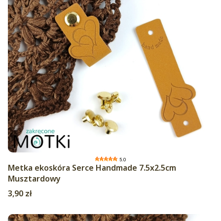
5.0
Metka ekoskóra Serce Handmade 7.5x2.5cm
Musztardowy
Cena
3,90 zł