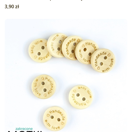
Cena
3,90 zł