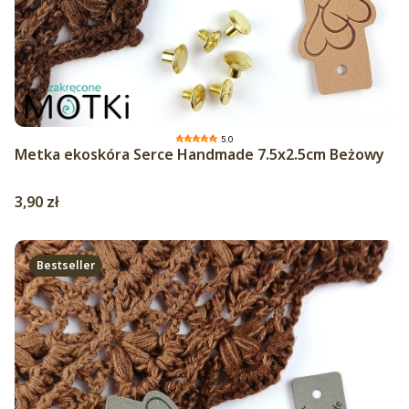
5.0
Metka ekoskóra Serce Handmade 7.5x2.5cm Beżowy
Cena
3,90 zł
Bestseller