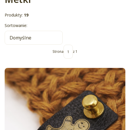
Produkty:
19
Lista produktów
Sortowanie:
Domyślne
Strona
z 1