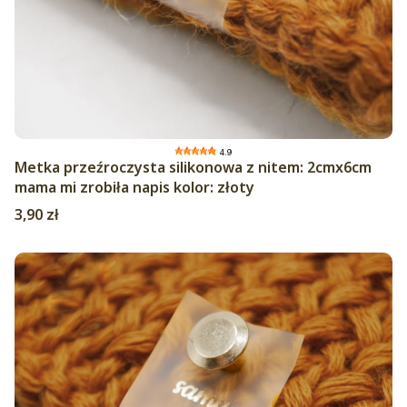
4.9
Metka przeźroczysta silikonowa z nitem: 2cmx6cm
mama mi zrobiła napis kolor: złoty
Cena
3,90 zł