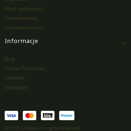
Moje zamówienia
Przechowalnia
Ustawienia konta
Informacje
Blog
Opinie Trustmate
Facebook
Instagram
© 2025 Shoper. All rights reserved.