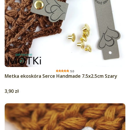
5.0
Metka ekoskóra Serce Handmade 7.5x2.5cm Szary
Cena
3,90 zł