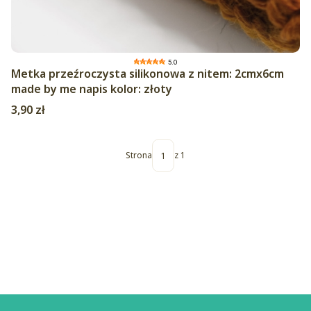
5.0
Metka przeźroczysta silikonowa z nitem: 2cmx6cm
made by me napis kolor: złoty
Cena
3,90 zł
Strona
z 1