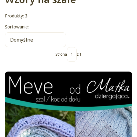
Produkty:
3
Lista produktów
Sortowanie:
Domyślne
Strona
z 1