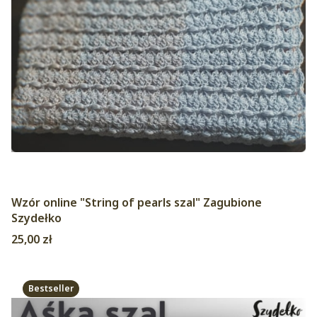
Wzór online "String of pearls szal" Zagubione
Szydełko
Cena
25,00 zł
Bestseller