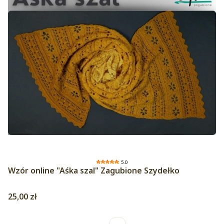
5.0
Wzór online "Aśka szal" Zagubione Szydełko
Cena
25,00 zł