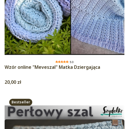
5.0
Wzór online "Meveszal" Matka Dziergająca
Cena
20,00 zł
Bestseller