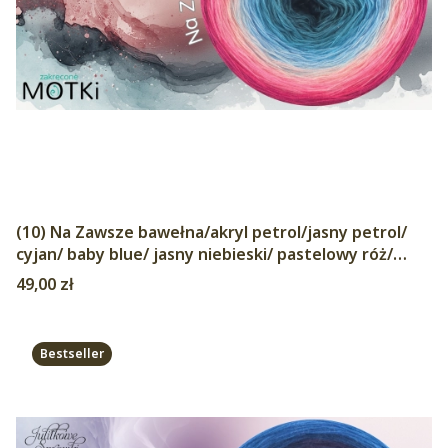
(10) Na Zawsze bawełna/akryl petrol/jasny petrol/
cyjan/ baby blue/ jasny niebieski/ pastelowy róż/
landrynkowy róż/ magneta/ jasna fuksja/ fuksja
Cena
49,00 zł
Bestseller