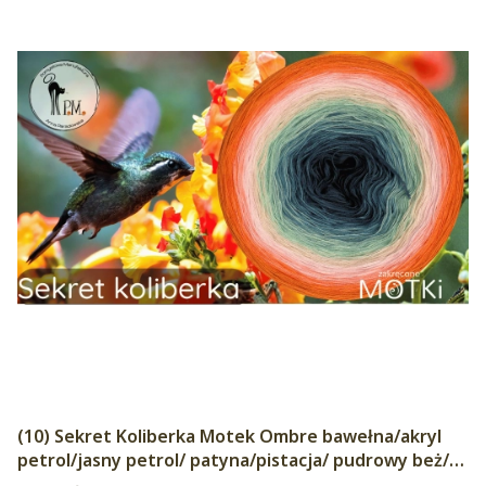
(10) Sekret Koliberka Motek Ombre bawełna/akryl
petrol/jasny petrol/ patyna/pistacja/ pudrowy beż/
pudrowy róż/ pastelowy róż/ łososiowy róż/ mango/