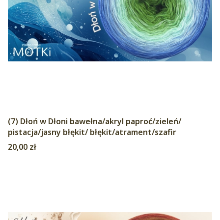
(7) Dłoń w Dłoni bawełna/akryl paproć/zieleń/
pistacja/jasny błękit/ błękit/atrament/szafir
Cena
20,00 zł