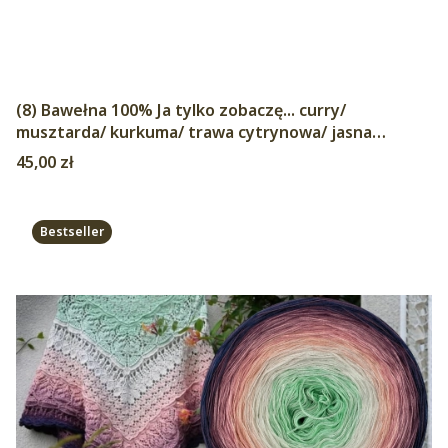
(8) Bawełna 100% Ja tylko zobaczę... curry/
musztarda/ kurkuma/ trawa cytrynowa/ jasna
wojskowa zieleń/ wojskowa zielen/ ciemny niebieski/
Cena
45,00 zł
jeżyna
Bestseller