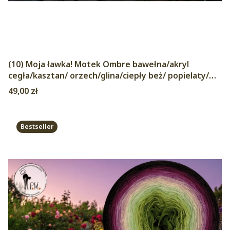
(10) Moja ławka! Motek Ombre bawełna/akryl
cegła/kasztan/ orzech/glina/ciepły beż/ popielaty/
jasny szary/ szary/ stalowy/ ciemny denim
Cena
49,00 zł
Bestseller