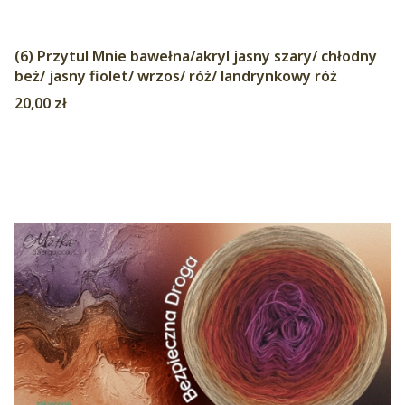
(6) Przytul Mnie bawełna/akryl jasny szary/ chłodny
beż/ jasny fiolet/ wrzos/ róż/ landrynkowy róż
Cena
20,00 zł