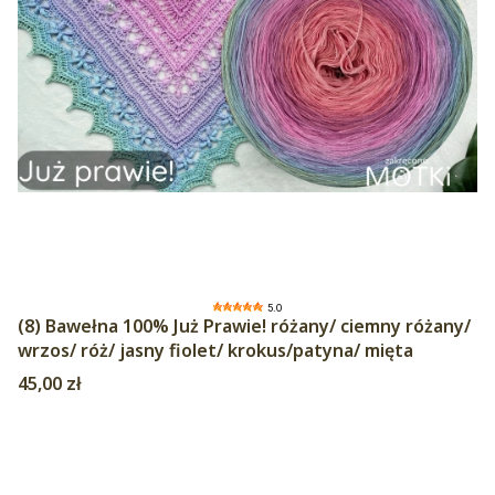
5.0
(8) Bawełna 100% Już Prawie! różany/ ciemny różany/
wrzos/ róż/ jasny fiolet/ krokus/patyna/ mięta
Cena
45,00 zł