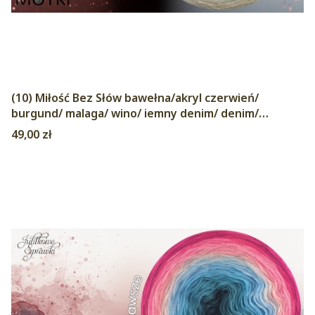
(10) Miłość Bez Słów bawełna/akryl czerwień/
burgund/ malaga/ wino/ iemny denim/ denim/
niebieski/ jasny szary/ chłodny beż/ zimny beż
Cena
49,00 zł