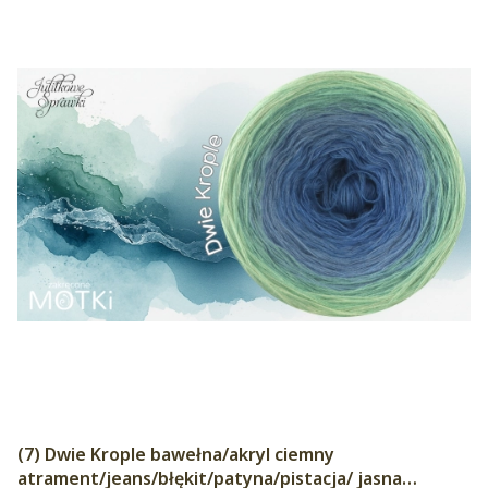
(7) Dwie Krople bawełna/akryl ciemny
atrament/jeans/błękit/patyna/pistacja/ jasna