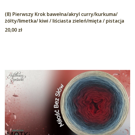
(8) Pierwszy Krok bawełna/akryl curry/kurkuma/
żółty/limetka/ kiwi / liściasta zieleń/mięta / pistacja
Cena
20,00 zł