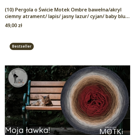
(10) Pergola o Świcie Motek Ombre bawełna/akryl
ciemny atrament/ lapis/ jasny lazur/ cyjan/ baby blue/
krokus/ wrzos/magneta/ jasny koral/ mango
Cena
49,00 zł
Bestseller