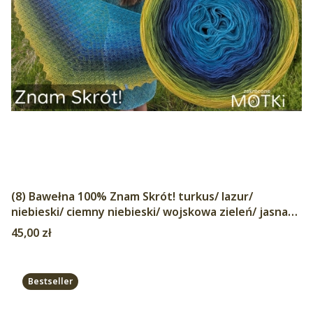
(8) Bawełna 100% Znam Skrót! turkus/ lazur/
niebieski/ ciemny niebieski/ wojskowa zieleń/ jasna
wojskowa zieleń/ trawa cytrynowa/ kurkuma
Cena
45,00 zł
Bestseller