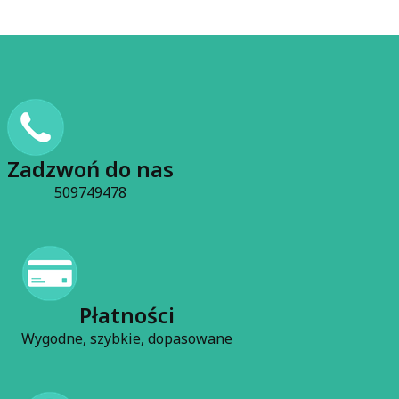
Zadzwoń do nas
509749478
Płatności
Wygodne, szybkie, dopasowane