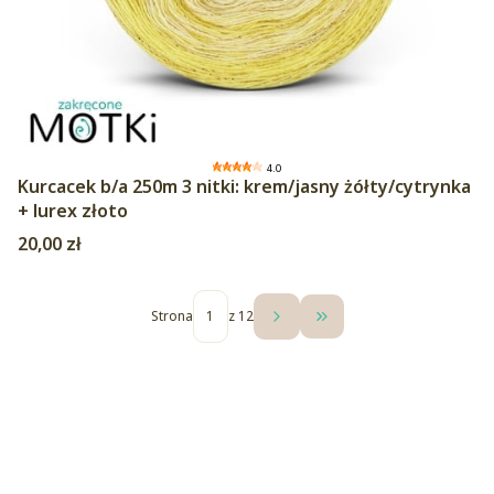
4.0
Kurcacek b/a 250m 3 nitki: krem/jasny żółty/cytrynka
+ lurex złoto
Cena
20,00 zł
Strona
z 12
Przejdź do ostatniej st