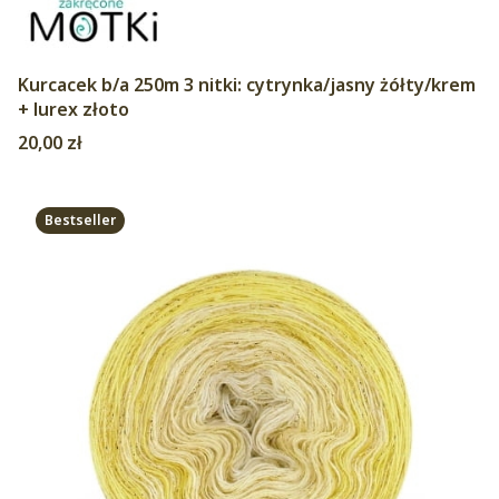
Kurcacek b/a 250m 3 nitki: cytrynka/jasny żółty/krem
+ lurex złoto
Cena
20,00 zł
Bestseller