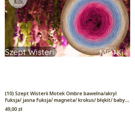
(10) Szept Wisterii Motek Ombre bawełna/akryl
fuksja/ jasna fuksja/ magneta/ krokus/ błękit/ baby
blue/ popielaty/ pudrowy beż/ ciepły beż/ glina
Cena
49,00 zł