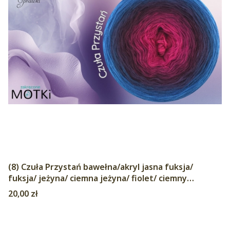
(8) Czuła Przystań bawełna/akryl jasna fuksja/
fuksja/ jeżyna/ ciemna jeżyna/ fiolet/ ciemny
niebieski/ jasny kobalt/ lapis
Cena
20,00 zł