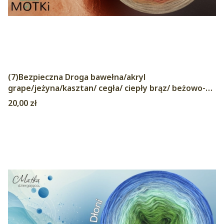
(7)Bezpieczna Droga bawełna/akryl
grape/jeżyna/kasztan/ cegła/ ciepły brąz/ beżowo-
szary/ zimny beż
Cena
20,00 zł