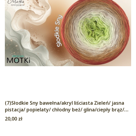
(7)Słodkie Sny bawełna/akryl liściasta Zieleń/ jasna
pistacja/ popielaty/ chłodny beż/ glina/ciepły brąz/
cegła
Cena
20,00 zł