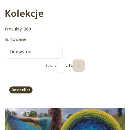
Kolekcje
Produkty:
269
Lista produktów
Sortowanie:
Domyślne
Strona
z 12
Następne produkty
Bestseller