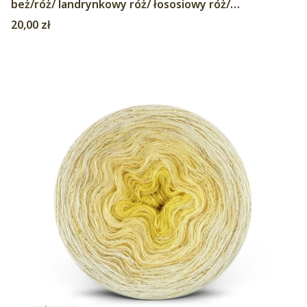
beż/róż/ landrynkowy róż/ łososiowy róż/
brzoskwinia/jasna pistacja
Cena
20,00 zł