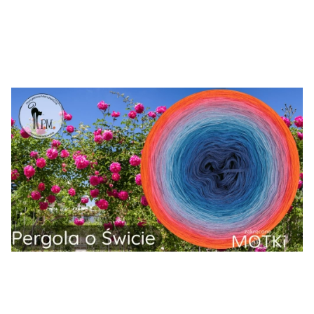
melanż