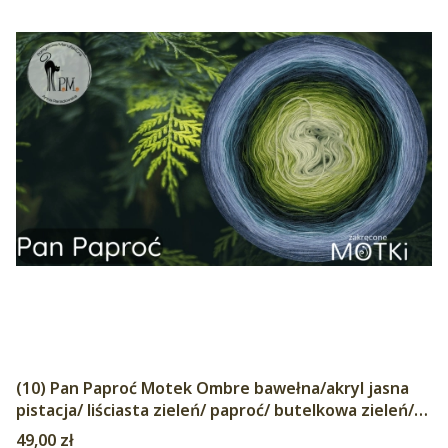
(10) Pan Paproć Motek Ombre bawełna/akryl jasna
pistacja/ liściasta zieleń/ paproć/ butelkowa zieleń/
petrol/ jasny petrol/ baby blue/ błękit/ jeans/ indygo
Cena
49,00 zł