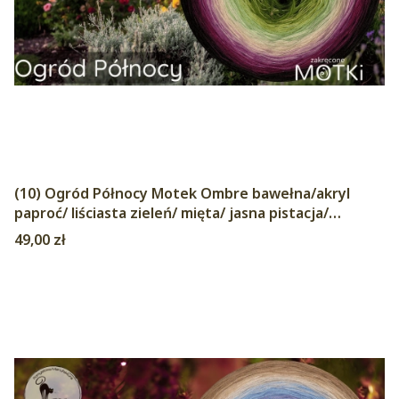
(10) Ogród Północy Motek Ombre bawełna/akryl
paproć/ liściasta zieleń/ mięta/ jasna pistacja/
pudrowy beż/ jasny fiolet/ grape/ jeżyna/ ciemna
Cena
49,00 zł
jeżyna/czekolada