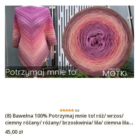
5.0
(8) Bawełna 100% Potrzymaj mnie to! róż/ wrzos/
ciemny różany/ różany/ brzoskwinia/ lila/ ciemna lila/
kawa z mlekiem
Cena
45,00 zł