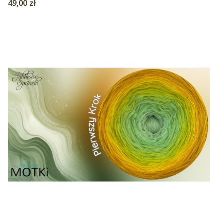
Cena
49,00 zł
koniak