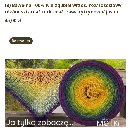
(8) Bawełna 100% Nie zgubię! wrzos/ róż/ łososiowy
róż/musztarda/ kurkuma/ trawa cytrynowa/ jasna
wojskowa zielen/ wojskowa zieleń
Cena
45,00 zł
Bestseller