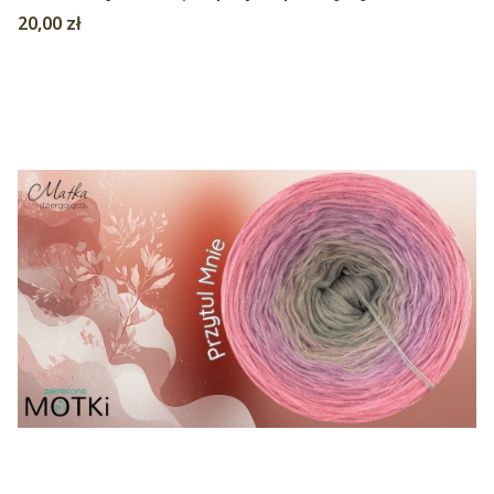
pistacja
Cena
20,00 zł