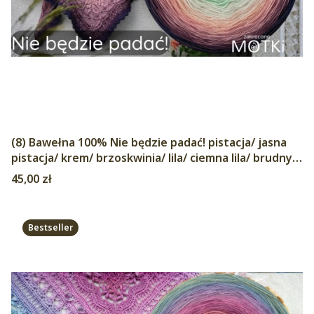
(8) Bawełna 100% Nie będzie padać! pistacja/ jasna
pistacja/ krem/ brzoskwinia/ lila/ ciemna lila/ brudny
fiolet/ ciemny niebieski
Cena
45,00 zł
Bestseller