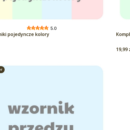
5.0
niki pojedyncze kolory
Kompl
Cena
19,99 
er