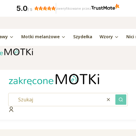
5.0
zweryfikowane przez
/
5
awy
Motki melanżowe
Szydełka
Wzory
Nici
Wyczyść
Szukaj
Zaloguj się
kaj