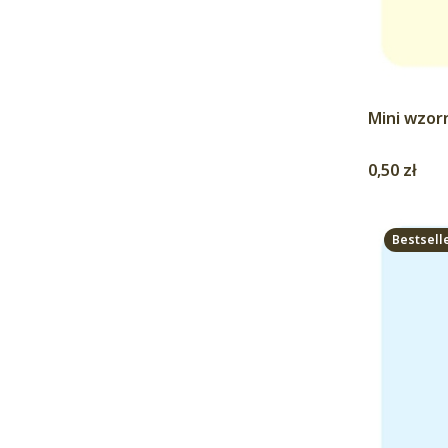
Mini wzor
Cena
0,50 zł
Bestsell