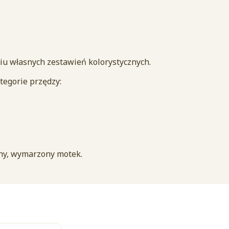
iu własnych zestawień kolorystycznych.
tegorie przędzy:
ny, wymarzony motek.
a produktów