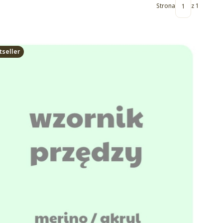
Strona
z 1
tseller