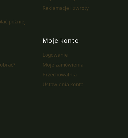
Reklamacje i zwroty
łać później
Moje konto
Logowanie
pobrać?
Moje zamówienia
i
Przechowalnia
Ustawienia konta