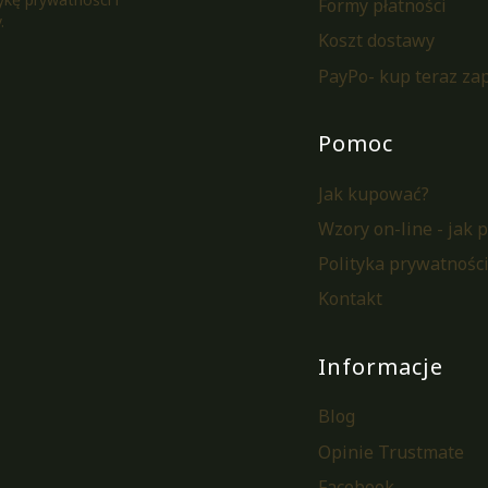
Formy płatności
.
Koszt dostawy
PayPo- kup teraz zap
Pomoc
Jak kupować?
Wzory on-line - jak 
Polityka prywatnośc
Kontakt
Informacje
Blog
Opinie Trustmate
Facebook