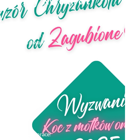
y
ia na koc 2025
! Tym
ełko – inspirowany
sobie z nim nawet osoby
e
gratis do zamówień
ienia),
mi.
ekamy na Wasze prace!