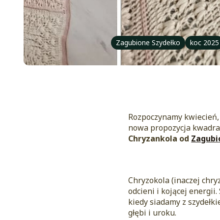
Zagubione Szydełko
koc 2025
Rozpoczynamy kwiecień, 
nowa propozycja kwadra
Chryzankola od
Zagubi
Chryzokola (inaczej chry
odcieni i kojącej energi
kiedy siadamy z szydełki
głębi i uroku.