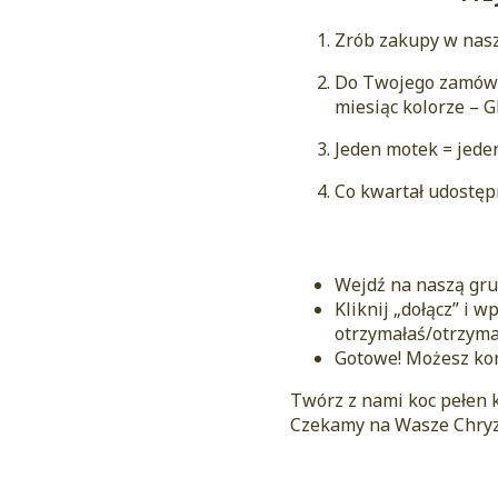
Zrób zakupy w nas
Do Twojego zamówie
miesiąc kolorze – 
Jeden motek = jede
Co kwartał udostęp
Wejdź na naszą gr
Kliknij „dołącz” i 
otrzymałaś/otrzyma
Gotowe! Możesz kor
Twórz z nami koc pełen ko
Czekamy na Wasze Chryza