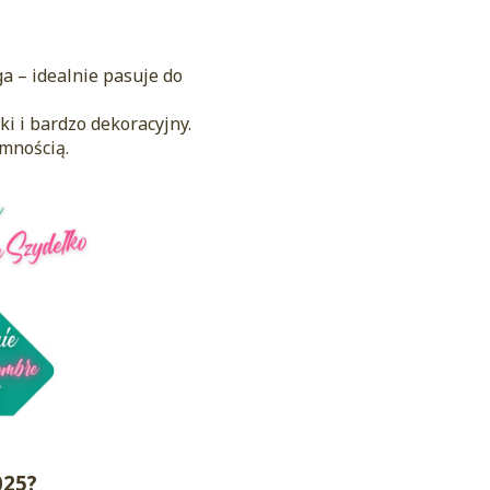
ga – idealnie pasuje do
i i bardzo dekoracyjny.
emnością.
025?