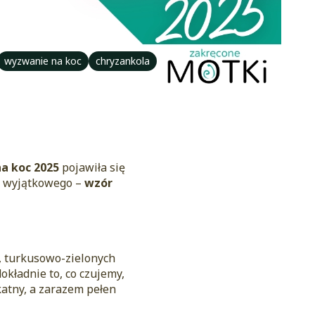
wyzwanie na koc
chryzankola
a koc 2025
pojawiła się
ę wyjątkowego –
wzór
h, turkusowo-zielonych
okładnie to, co czujemy,
katny, a zarazem pełen