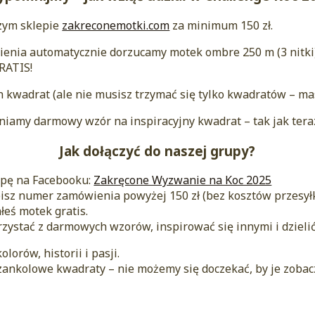
zym sklepie
zakreconemotki.com
za minimum 150 zł.
nia automatycznie dorzucamy motek ombre 250 m (3 nitki)
GRATIS!
n kwadrat (ale nie musisz trzymać się tylko kwadratów – ma
niamy darmowy wzór na inspiracyjny kwadrat – tak jak tera
Jak dołączyć do naszej grupy?
upę na Facebooku:
Zakręcone Wyzwanie na Koc 2025
wpisz numer zamówienia powyżej 150 zł (bez kosztów przesyłk
łeś motek gratis.
zystać z darmowych wzorów, inspirować się innymi i dzieli
lorów, historii i pasji.
nkolowe kwadraty – nie możemy się doczekać, by je zobac