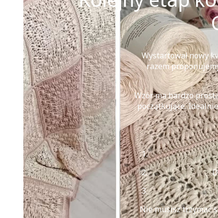
Wystartował nowy kw
razem proponujemy
Wzór ma bardzo prostą 
początkujące. Idealni
D
Nie musisz trzymać s