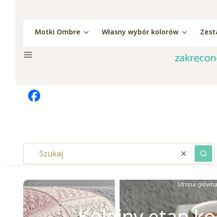
Motki Ombre
Własny wybór kolorów
Zest
Menu
Wyczyść
Szu
Strona główn
Kolejny etap k