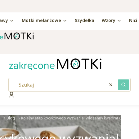
awy
Motki melanżowe
Szydełka
Wzory
Nici
Wyczyść
Szukaj
Zaloguj się
kaj
a
Blog
Kolejny etap kocykowego wyzwania! Wiosenny kwadrat Chryzankol
ocykowego wyzwania! W