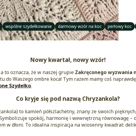
Tagi:
wspólne szydełkowanie
darmowy wzór na koc
perłowy koc
Nowy kwartał, nowy wzór!
a to oznacza, że w naszej grupie
Zakręconego wyzwania n
tu do Waszego ombre koca! Tym razem mamy coś naprawd
one Szydełko
.
Co kryje się pod nazwą Chryzankola?
zankola) to kamień półszlachetny, znany ze swoich pięknyc
i. Symbolizuje spokój, harmonię i wewnętrzną równowagę – d
em w dłoni. To idealna inspiracja na wiosenny kwadrat: deli