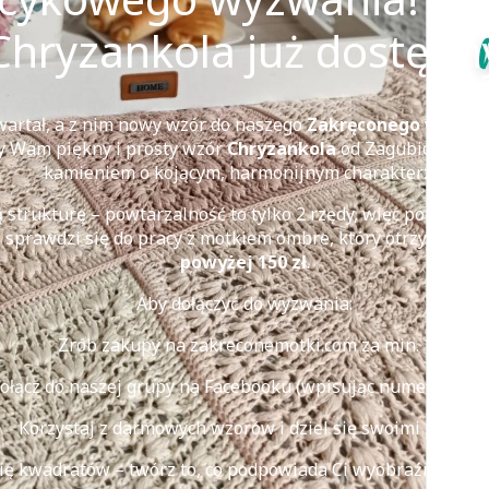
Chryzankola już dostępn
artał, a z nim nowy wzór do naszego
Zakręconego wyzwan
 Wam piękny i prosty wzór
Chryzankola
od Zagubione Szyd
kamieniem o kojącym, harmonijnym charakterze.
strukturę – powtarzalność to tylko 2 rzędy, więc poradzą 
e sprawdzi się do pracy z motkiem ombre, który otrzymujeci
powyżej 150 zł
.
Aby dołączyć do wyzwania:
Zrób zakupy na zakreconemotki.com za min. 150 zł,
ołącz do naszej grupy na Facebooku (wpisując numer zamów
Korzystaj z darmowych wzorów i dziel się swoimi postępa
ię kwadratów – twórz to, co podpowiada Ci wyobraźnia. Cz