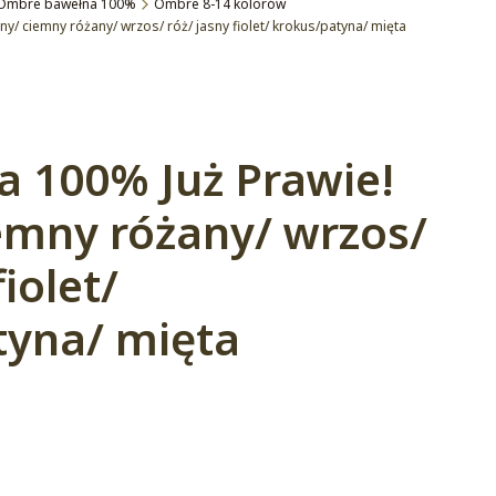
Ombre bawełna 100%
Ombre 8-14 kolorów
ny/ ciemny różany/ wrzos/ róż/ jasny fiolet/ krokus/patyna/ mięta
a 100% Już Prawie!
emny różany/ wrzos/
fiolet/
tyna/ mięta
:
żnić się ceną