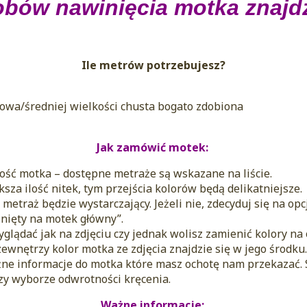
bów nawinięcia motka znajd
Ile metrów potrzebujesz?
owa/średniej wielkości chusta bogato zdobiona
Jak zamówić motek:
ść motka – dostępne metraże są wskazane na liście.
ksza ilość nitek, tym przejścia kolorów będą delikatniejsze.
metraż będzie wystarczający. Jeżeli nie, zdecyduj się na o
nięty na motek główny”.
glądać jak na zdjęciu czy jednak wolisz zamienić kolory na
zewnętrzy kolor motka ze zdjęcia znajdzie się w jego środku
ne informacje do motka które masz ochotę nam przekazać. 
rzy wyborze odwrotności kręcenia.
Ważne informacje: