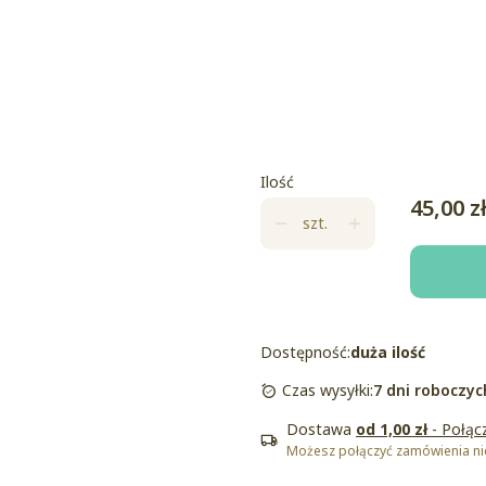
Uwagi/prośby do zamówienia
O
Losowa kartka urodzinowa+z
zamówienia
Opcjonalne
Ilość
Cena
45,00 z
szt.
Dostępność:
duża ilość
Czas wysyłki:
7 dni roboczyc
Dostawa
od 1,00 zł
- Połąc
Możesz połączyć zamówienia nie