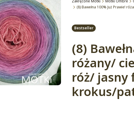
Zakręcone Motki
Motki Ombre
(8) Bawełna 100% Już Prawie! róża
Etykiety
Bestseller
(8) Bawełn
różany/ ci
róż/ jasny 
krokus/pa
Wybierz wariant produktu
Poszczególne warianty mogą ró
*
Długość motka