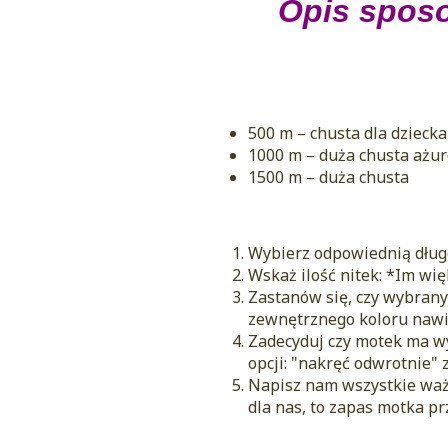
Opis sposo
500 m – chusta dla dziecka
1000 m – duża chusta ażur
1500 m – duża chusta
Wybierz odpowiednią długo
Wskaż ilość nitek: *Im wię
Zastanów się, czy wybrany 
zewnętrznego koloru nawi
Zadecyduj czy motek ma wy
opcji: "nakręć odwrotnie" 
Napisz nam wszystkie waż
dla nas, to zapas motka p