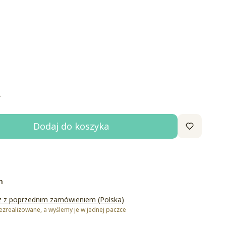
pcjonalne
awieszka do motka. Życzenia oraz imię wpisz w notatce do
ł
Dodaj do koszyka
h
z z poprzednim zamówieniem (Polska)
zrealizowane, a wyślemy je w jednej paczce