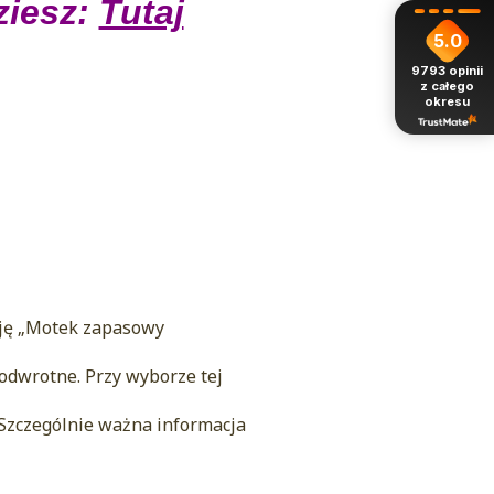
ziesz:
Tutaj
5.0
9793
opinii
z całego
okresu
pcję „Motek zapasowy
 odwrotne. Przy wyborze tej
.
Szczególnie ważna informacja