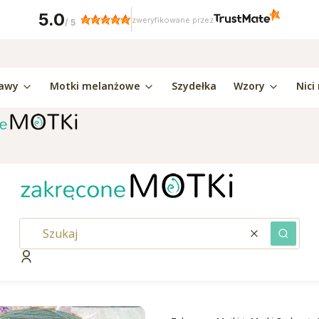
5.0
zweryfikowane przez
/
5
awy
Motki melanżowe
Szydełka
Wzory
Nici
Wyczyść
Szukaj
Zaloguj się
kaj