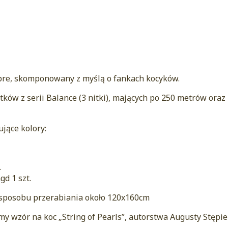
e, skomponowany z myślą o fankach kocyków.
tków z serii Balance (3 nitki), mających po 250 metrów ora
jące kolory:
.
d 1 szt.
sposobu przerabiania około 120x160cm
 wzór na koc „String of Pearls”, autorstwa Augusty Stępie