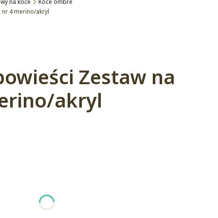
wy na koce
Koce ombre
nr 4 merino/akryl
powieści Zestaw na
erino/akryl
:
żnić się ceną