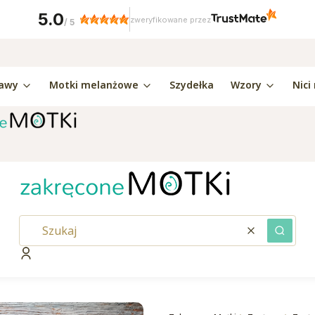
5.0
zweryfikowane przez
/
5
awy
Motki melanżowe
Szydełka
Wzory
Nici
Wyczyść
Szukaj
Zaloguj się
kaj