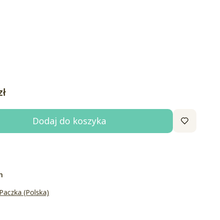
zł
Dodaj do koszyka
h
 Paczka (Polska)