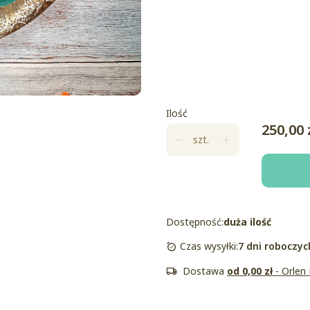
Wybierz
*
Rodzaj nawinięcia
Wybierz
Ilość
Cena
250,00 
szt.
Dostępność:
duża ilość
Czas wysyłki:
7 dni roboczyc
Dostawa
od 0,00 zł
- Orlen