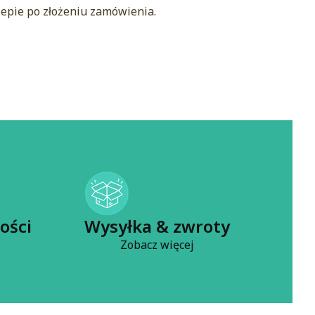
klepie po złożeniu zamówienia.
ości
Wysyłka & zwroty
Zobacz więcej