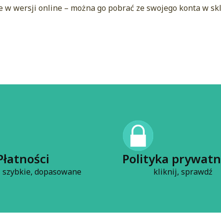
e w wersji online – można go pobrać ze swojego konta w s
Płatności
Polityka prywatn
 szybkie, dopasowane
kliknij, sprawdź