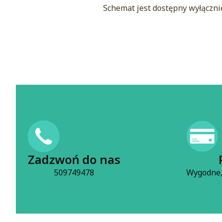
Schemat jest dostępny wyłączni
Zadzwoń do nas
509749478
Wygodne,