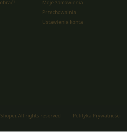
pobrać?
Moje zamówienia
i
Przechowalnia
Ustawienia konta
Shoper. All rights reserved.
Polityka Prywatności