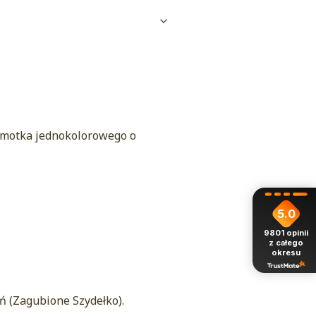
z motka jednokolorowego o
5.0
9801
opinii
z całego
okresu
ń (Zagubione Szydełko).