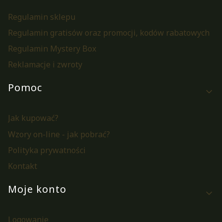
Regulamin sklepu
Regulamin gratisów oraz promocji, kodów rabatowych
Regulamin Mystery Box
Reklamacje i zwroty
Pomoc
Jak kupować?
Wzory on-line - jak pobrać?
Polityka prywatności
Kontakt
Moje konto
Logowanie