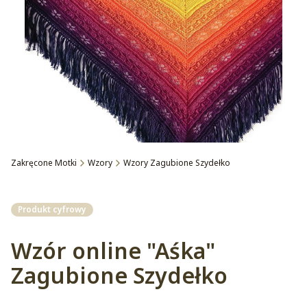
Zakręcone Motki
Wzory
Wzory Zagubione Szydełko
Etykiety
Produkt cyfrowy
Wzór online "Aśka"
Zagubione Szydełko