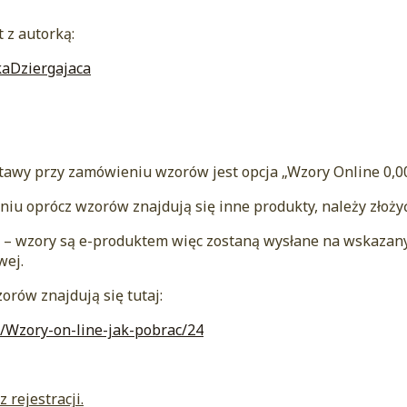
 z autorką:
kaDziergajaca
awy przy zamówieniu wzorów jest opcja „Wzory Online 0,00 
eniu oprócz wzorów znajdują się inne produkty, należy złoż
u – wzory są e-produktem więc zostaną wysłane na wskazan
wej.
orów znajdują się tutaj:
i/Wzory-on-line-jak-pobrac/24
rejestracji.