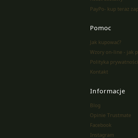
PayPo- kup teraz zap
Pomoc
Jak kupować?
Wzory on-line - jak 
Polityka prywatnośc
Kontakt
Informacje
Blog
Opinie Trustmate
Facebook
Instagram