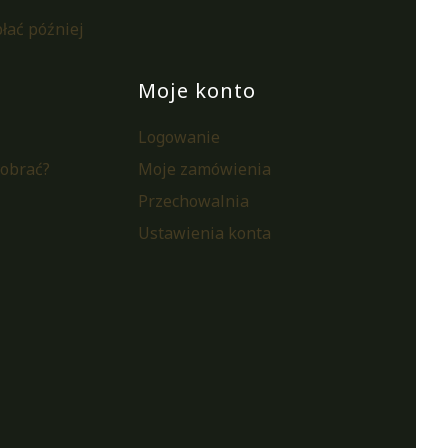
łać później
Moje konto
Logowanie
pobrać?
Moje zamówienia
i
Przechowalnia
Ustawienia konta