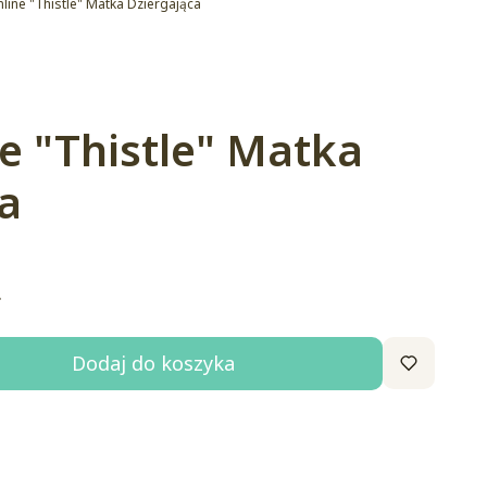
line "Thistle" Matka Dziergająca
e "Thistle" Matka
a
ł
Dodaj do koszyka