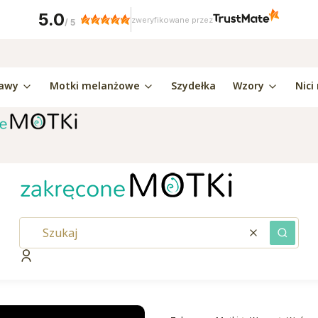
5.0
zweryfikowane przez
/
5
awy
Motki melanżowe
Szydełka
Wzory
Nici
Wyczyść
Szukaj
Zaloguj się
kaj