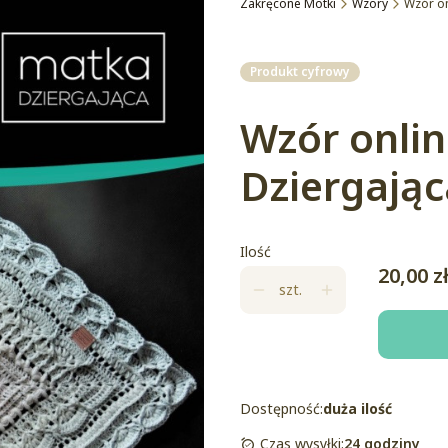
Zakręcone Motki
Wzory
Wzór on
Etykiety
Produkt cyfrowy
Wzór onlin
Dziergając
Ilość
Cena
20,00 z
szt.
Dostępność:
duża ilość
Czas wysyłki:
24 godziny