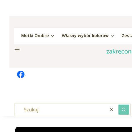
Motki Ombre
Własny wybór kolorów
Zest
Menu
Wyczyść
Szu