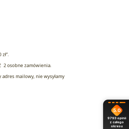
zł”.
yć 2 osobne zamówienia.
y adres mailowy, nie wysyłamy
5.0
9793
opinii
z całego
okresu