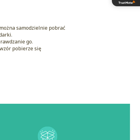
h można samodzielnie pobrać
darki.
prawdzanie go.
 wzór pobierze się