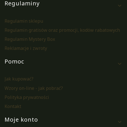
Regulaminy
Regulamin sklepu
Regulamin gratisów oraz promocji, kodów rabatowych
Regulamin Mystery Box
Reklamacje i zwroty
Pomoc
Jak kupować?
Wzory on-line - jak pobrać?
Polityka prywatności
Kontakt
Moje konto