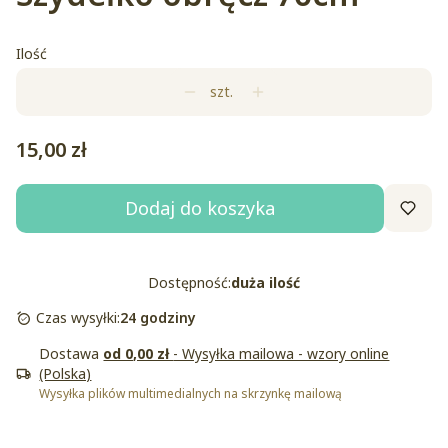
Ilość
szt.
Cena
15,00 zł
Dodaj do koszyka
Dostępność:
duża ilość
Czas wysyłki:
24 godziny
Dostawa
od 0,00 zł
- Wysyłka mailowa - wzory online
(Polska)
Wysyłka plików multimedialnych na skrzynkę mailową