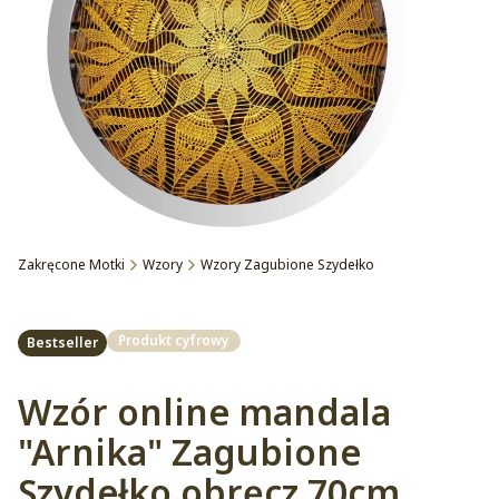
Zakręcone Motki
Wzory
Wzory Zagubione Szydełko
Etykiety
Produkt cyfrowy
Bestseller
Wzór online mandala
"Arnika" Zagubione
Szydełko obręcz 70cm