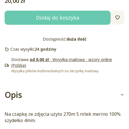
Cena
20,00 zł
Dodaj do koszyka
Dostępność:
duża ilość
Czas wysyłki:
24 godziny
Dostawa
od 0,00 zł
- Wysyłka mailowa - wzory online
(Polska)
Wysyłka plików multimedialnych na skrzynkę mailową
Opis
Na czapkę ze zdjęcia użyto 270m 5 nitek merino 100%
szydełko 4mm.