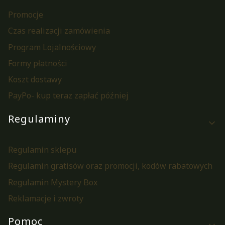
Promocje
Czas realizacji zamówienia
Program Lojalnościowy
Formy płatności
Koszt dostawy
PayPo- kup teraz zapłać później
Regulaminy
Regulamin sklepu
Regulamin gratisów oraz promocji, kodów rabatowych
Regulamin Mystery Box
Reklamacje i zwroty
Pomoc