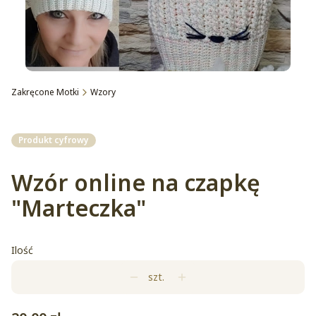
Zakręcone Motki
Wzory
Etykiety
Produkt cyfrowy
Wzór online na czapkę
"Marteczka"
Ilość
szt.