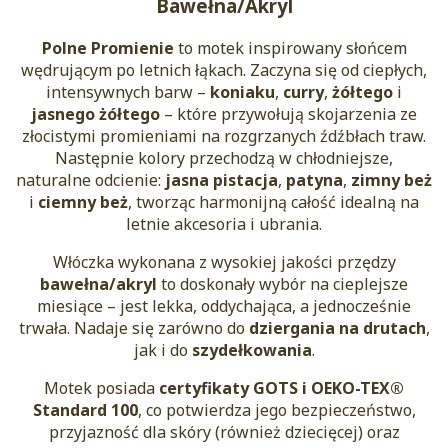
Bawełna/Akryl
Polne Promienie
to motek inspirowany słońcem
wędrującym po letnich łąkach. Zaczyna się od ciepłych,
intensywnych barw –
koniaku
,
curry
,
żółtego
i
jasnego żółtego
– które przywołują skojarzenia ze
złocistymi promieniami na rozgrzanych źdźbłach traw.
Następnie kolory przechodzą w chłodniejsze,
naturalne odcienie:
jasna pistacja
,
patyna
,
zimny beż
i
ciemny beż
, tworząc harmonijną całość idealną na
letnie akcesoria i ubrania.
Włóczka wykonana z wysokiej jakości przędzy
bawełna/akryl
to doskonały wybór na cieplejsze
miesiące – jest lekka, oddychająca, a jednocześnie
trwała. Nadaje się zarówno do
dziergania na drutach
,
jak i do
szydełkowania
.
Motek posiada
certyfikaty GOTS i OEKO-TEX®
Standard 100
, co potwierdza jego bezpieczeństwo,
przyjazność dla skóry (również dziecięcej) oraz