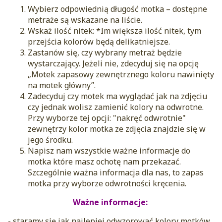
Wybierz odpowiednią długość motka – dostępne
metraże są wskazane na liście.
Wskaż ilość nitek: *Im większa ilość nitek, tym
przejścia kolorów będą delikatniejsze.
Zastanów się, czy wybrany metraż będzie
wystarczający. Jeżeli nie, zdecyduj się na opcję
„Motek zapasowy zewnętrznego koloru nawinięty
na motek główny”.
Zadecyduj czy motek ma wyglądać jak na zdjęciu
czy jednak wolisz zamienić kolory na odwrotne.
Przy wyborze tej opcji: "nakręć odwrotnie"
zewnętrzy kolor motka ze zdjęcia znajdzie się w
jego środku.
Napisz nam wszystkie ważne informacje do
motka które masz ochotę nam przekazać.
Szczególnie ważna informacja dla nas, to zapas
motka przy wyborze odwrotności kręcenia.
Ważne informacje:
- staramy się jak najlepiej odwzorować kolory motków,