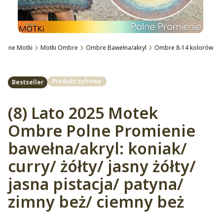
ęcone Motki
Motki Ombre
Ombre Bawełna/akryl
Ombre 8-14 kolorów
Etykiety
Produkt cyfrowy
Bestseller
(8) Lato 2025 Motek
Ombre Polne Promienie
bawełna/akryl: koniak/
curry/ żółty/ jasny żółty/
jasna pistacja/ patyna/
zimny beż/ ciemny beż