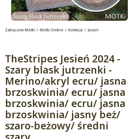
Zakręcone Motki
Motki Ombre
Kolekcje
Jesień
Etykiety
TheStripes Jesień 2024 -
Szary blask jutrzenki -
Merino/akryl ecru/ jasna
brzoskwinia/ ecru/ jasna
brzoskwinia/ ecru/ jasna
brzoskwinia/ jasny beż/
szaro-beżowy/ średni
szary