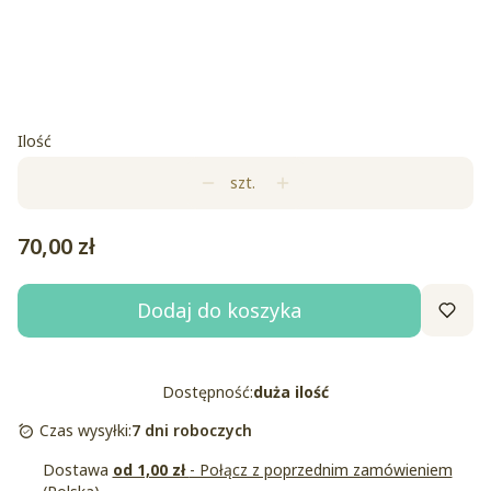
Losowa kartka urodzinowa+zawieszka do motka. Życzenia
oraz imię wpisz w notatce do zamówienia
Opcjonalne
Ilość
szt.
Cena
70,00 zł
Dodaj do koszyka
Dostępność:
duża ilość
Czas wysyłki:
7 dni roboczych
Dostawa
od 1,00 zł
- Połącz z poprzednim zamówieniem