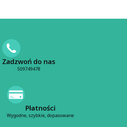
Zadzwoń do nas
509749478
Płatności
Wygodne, szybkie, dopasowane