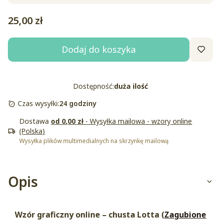
Cena
25,00 zł
Dodaj do koszyka
Dostępność:
duża ilość
Czas wysyłki:
24 godziny
Dostawa
od 0,00 zł
- Wysyłka mailowa - wzory online
(Polska)
Wysyłka plików multimedialnych na skrzynkę mailową
Opis
Wzór graficzny online – chusta Lotta (
Zagubione