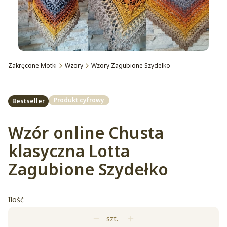
Zakręcone Motki
Wzory
Wzory Zagubione Szydełko
Etykiety
Produkt cyfrowy
Bestseller
Wzór online Chusta
klasyczna Lotta
Zagubione Szydełko
Ilość
szt.