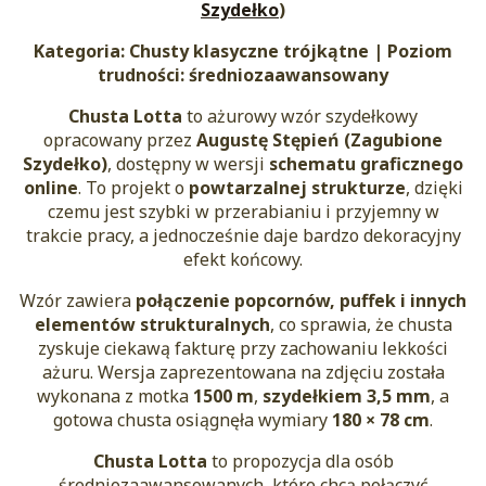
Szydełko
)
Kategoria: Chusty klasyczne trójkątne | Poziom
trudności: średniozaawansowany
Chusta Lotta
to ażurowy wzór szydełkowy
opracowany przez
Augustę Stępień (Zagubione
Szydełko)
, dostępny w wersji
schematu graficznego
online
. To projekt o
powtarzalnej strukturze
, dzięki
czemu jest szybki w przerabianiu i przyjemny w
trakcie pracy, a jednocześnie daje bardzo dekoracyjny
efekt końcowy.
Wzór zawiera
połączenie popcornów, puffek i innych
elementów strukturalnych
, co sprawia, że chusta
zyskuje ciekawą fakturę przy zachowaniu lekkości
ażuru. Wersja zaprezentowana na zdjęciu została
wykonana z motka
1500 m
,
szydełkiem 3,5 mm
, a
gotowa chusta osiągnęła wymiary
180 × 78 cm
.
Chusta Lotta
to propozycja dla osób
średniozaawansowanych, które chcą połączyć