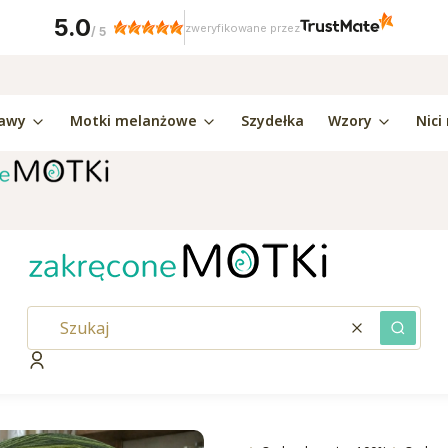
5.0
zweryfikowane przez
/
5
awy
Motki melanżowe
Szydełka
Wzory
Nici
Wyczyść
Szukaj
Zaloguj się
kaj