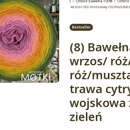
Zakręcone Motki
Motki Ombre
Ombre bawełna 100%
Ombre 
(8) Bawełna 100% Nie zgubię! wrzos/ róż/ łososiowy róż/musztar
Etykiety
Bestseller
(8) Bawełn
wrzos/ róż
róż/muszt
trawa cytr
wojskowa 
zieleń