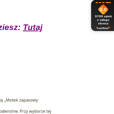
5.0
9789
opinii
z całego
okresu
ziesz:
Tutaj
pcję „Motek zapasowy
 odwrotne. Przy wyborze tej