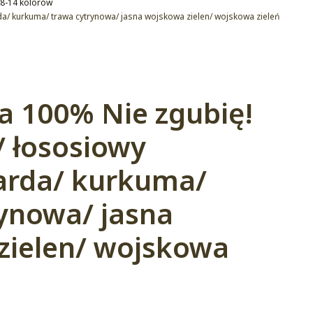
8-14 kolorów
da/ kurkuma/ trawa cytrynowa/ jasna wojskowa zielen/ wojskowa zieleń
a 100% Nie zgubię!
/ łososiowy
arda/ kurkuma/
ynowa/ jasna
zielen/ wojskowa