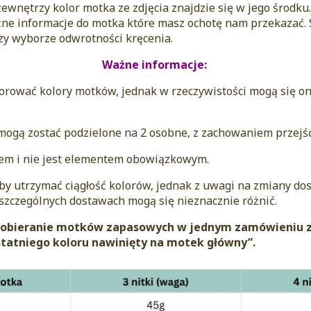
zewnętrzy kolor motka ze zdjęcia znajdzie się w jego środku
ne informacje do motka które masz ochotę nam przekazać. 
rzy wyborze odwrotności kręcenia.
Ważne informacje:
zorować kolory motków, jednak w rzeczywistości mogą się on
 mogą zostać podzielone na 2 osobne, z zachowaniem przejść
sem i nie jest elementem obowiązkowym.
aby utrzymać ciągłość kolorów, jednak z uwagi na zmiany d
szczególnych dostawach mogą się nieznacznie różnić.
 dobieranie motków zapasowych w jednym zamówieniu 
ostatniego koloru nawinięty na motek główny”.