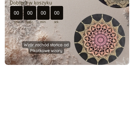
Dobierz w koszyku
Odliczanie czasu do: 2026-08-30 23:49:00
00
00
00
00
dni
godz.
min.
sek.