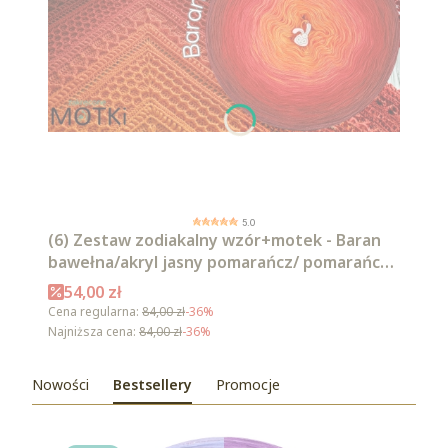
5.0
(6) Zestaw zodiakalny wzór+motek - Baran
bawełna/akryl jasny pomarańcz/ pomarańcz/
intensywna czerwień/ czerwień/ burgund/
Cena promocyjna
54,00 zł
malaga
Cena regularna:
84,00 zł
-36%
Najniższa cena:
84,00 zł
-36%
Nowości
Bestsellery
Promocje