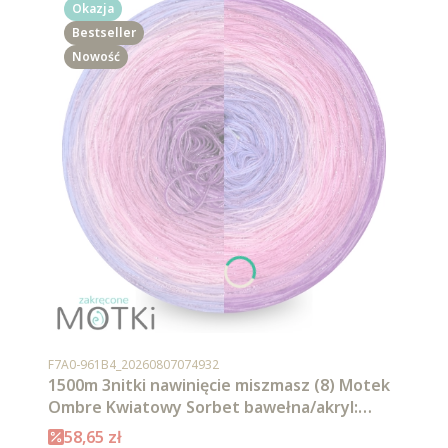
Okazja
Bestseller
Nowość
Kod produktu
F7A0-961B4_20260807074932
1500m 3nitki nawinięcie miszmasz (8) Motek
Ombre Kwiatowy Sorbet bawełna/akryl:
krokus/ jasny fiolet/ jasny róż/ landrynkowy
Cena promocyjna
58,65 zł