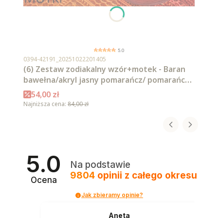
5.0
Kod produktu
0394-42191_20251022201405
(6) Zestaw zodiakalny wzór+motek - Baran
bawełna/akryl jasny pomarańcz/ pomarańcz/
intensywna czerwień/ czerwień/ burgund/
Cena promocyjna
54,00 zł
malaga
Najniższa cena:
84,00 zł
5.0
Na podstawie
9804
opinii
z całego okresu
Ocena
Jak zbieramy opinie?
Aneta