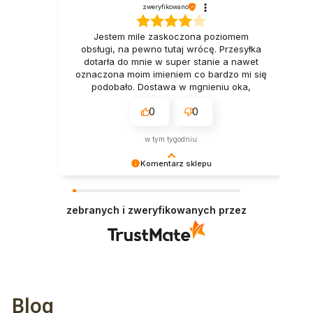
zweryfikowano
Jestem mile zaskoczona poziomem
obsługi, na pewno tutaj wrócę. Przesyłka
dotarła do mnie w super stanie a nawet
oznaczona moim imieniem co bardzo mi się
podobało. Dostawa w mgnieniu oka,
naprawdę polecam. Tak trzymać👍️
0
0
Pozdrawiam
w tym tygodniu
Komentarz sklepu
Dziękujemy za miłe słowa! Doceniamy czas
poświęcony na podzielenie się z nami Twoim
zebranych i zweryfikowanych przez
doświadczeniem. Jesteśmy szczęśliwi, że mamy
takich klientów. Z pozdrowieniami, obsługa
sklepu.
Blog