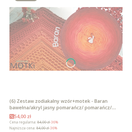
(6) Zestaw zodiakalny wzór+motek - Baran
bawełna/akryl jasny pomarańcz/ pomarańcz/
intensywna czerwień/ czerwień/ burgund/
Cena promocyjna
54,00 zł
malaga
Cena regularna:
84,00 zł
-36%
Najniższa cena:
84,00 zł
-36%