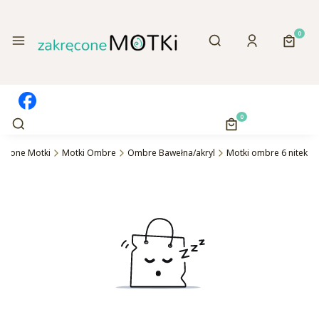
Otwórz wyszukiwa
Produk
Menu
Szukaj
Zaloguj się
Koszy
Otwórz wyszukiwarkę
Produkty w koszyk
Szukaj
Koszyk
ręcone Motki
Motki Ombre
Ombre Bawełna/akryl
Motki ombre 6 nitek