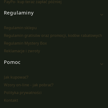
PayPo- kup teraz zapłać później
Regulaminy
Regulamin sklepu
Regulamin gratisów oraz promocji, kodów rabatowych
Regulamin Mystery Box
Reklamacje i zwroty
Pomoc
Jak kupować?
Wzory on-line - jak pobrać?
Polityka prywatności
Kontakt