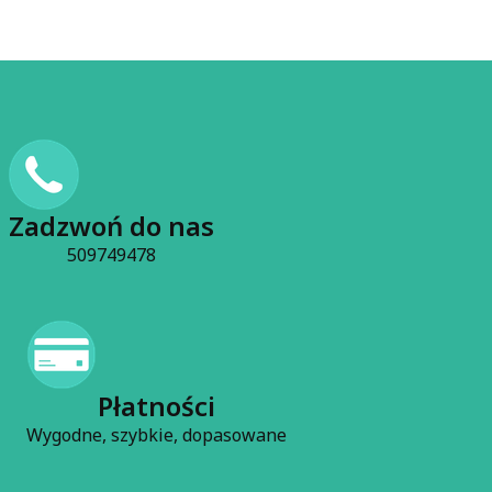
Zadzwoń do nas
509749478
Płatności
Wygodne, szybkie, dopasowane